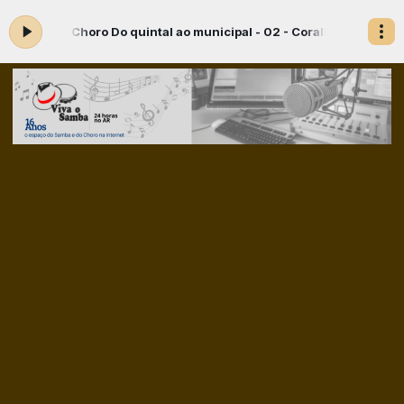
ra: Choro Do quintal ao municipal - 02 - Coralina
VIVA O CHORO! com