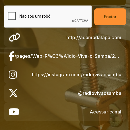
Enviar
http://adamadalapa.com
/pages/Web-R%C3%A1dio-Viva-o-Samba/235650896501451
https://instagram.com/radiovivaosamba
@radiovivaosamba
Acessar canal