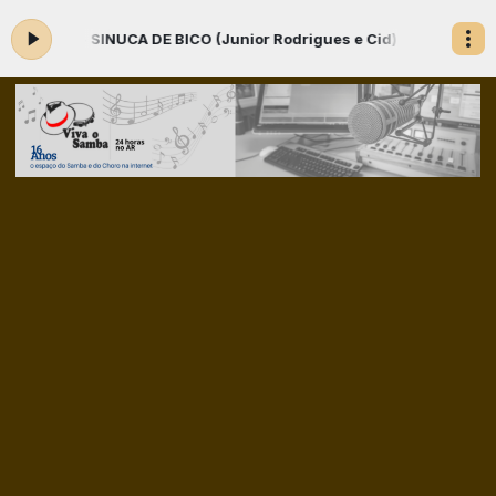
CA DE BICO (Junior Rodrigues e Cid) - CD TODOS OS SANTOS
SAMBAS