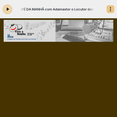
CAFÉ DA MANHÃ com Adamastor o Locutor das 05:00 às 07:0